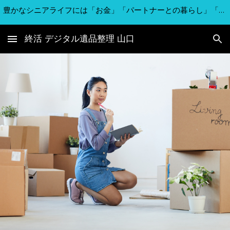
豊かなシニアライフには「お金」「パートナーとの暮らし」「安心」が欠かせません。 デジタル遺品整理と生前整理・遺品整理 海洋散骨サービスをご提案するデジタルリメインズ山口は、家族や職場、地域とのつながりから感動体験を創りスムーズな終活を実現のお手伝いをします。限られた時間を有意義に過ごすお手伝い。
Skip to main content
Skip to navigation
終活 デジタル遺品整理 山口